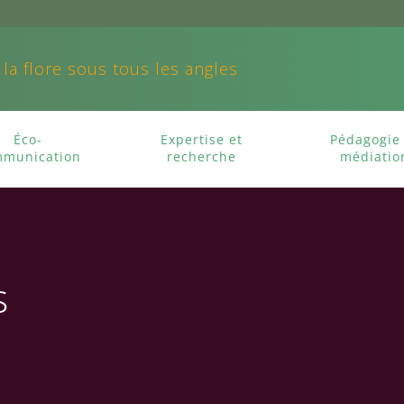
 la flore sous tous les angles
Éco-
Expertise et
Pédagogie 
munication
recherche
médiatio
s