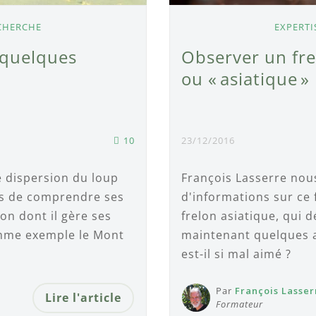
ECHERCHE
EXPERTI
 quelques
Observer un fre
ou « asiatique »
10
23/12/2016
 dispersion du loup
François Lasserre nous
ns de comprendre ses
d'informations sur ce 
on dont il gère ses
frelon asiatique, qui 
mme exemple le Mont
maintenant quelques a
est-il si mal aimé ?
Par
François Lasser
Lire l'article
Formateur