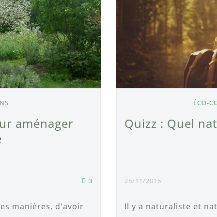
ONS
ÉCO-C
our aménager
Quizz : Quel nat
e
3
25/11/2016
 des manières, d'avoir
Il y a naturaliste et n