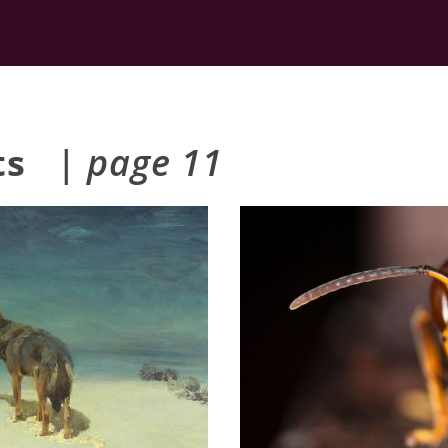
nts
| page 11