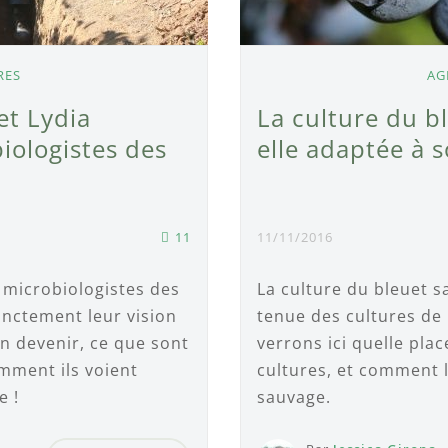
RES
AG
et Lydia
La culture du b
iologistes des
elle adaptée à s
11
11/11/2016
 microbiologistes des
La culture du bleuet s
cinctement leur vision
tenue des cultures de 
n devenir, ce que sont
verrons ici quelle plac
mment ils voient
cultures, et comment 
e !
sauvage.