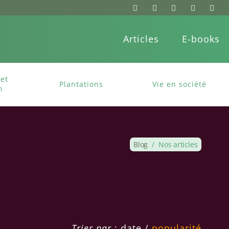
Articles
E-books
et
Plantations
Vie en société
n
Blog
/
Nos articles
Trier par
:
date
/
popularité