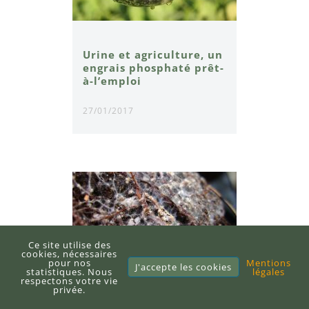
Urine et agriculture, un
engrais phosphaté prêt-
à-l’emploi
27/01/2017
Ce site utilise des
cookies, nécessaires
pour nos
Mentions
J'accepte les cookies
statistiques. Nous
légales
respectons votre vie
privée.
Les mycorhizes ont une
importance capitale