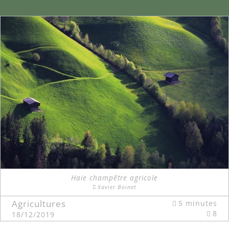
Haie champêtre agricole
Xavier Boinet
Agricultures
5 minutes
8
18/12/2019