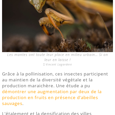
Les mantes ont toute leur place en milieu urbain… Si on
leur en laisse !
Vincent Lagardere
Grâce à la pollinisation, ces insectes participent
au maintien de la diversité végétale et la
production maraichère. Une étude a pu
démontrer une augmentation par deux de la
production en fruits en présence d’abeilles
sauvages
.
L’étalement et la densification des villes