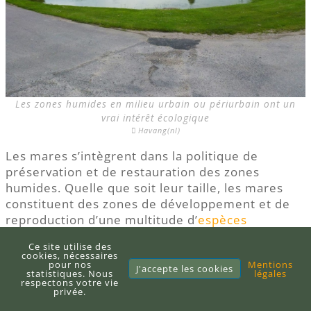
Les zones humides en milieu urbain ou périurbain ont un
vrai intérêt écologique
Havang(nl)
Les mares s’intègrent dans la politique de
préservation et de restauration des zones
humides. Quelle que soit leur taille, les mares
constituent des zones de développement et de
reproduction d’une multitude d’
espèces
menacées
et d’intérêts communautaires
Ce site utilise des
(végétales et animales) comme
les amphibiens
,
cookies, nécessaires
pour nos
Mentions
les Odonates (libellules et demoiselles, comme
J'accepte les cookies
statistiques. Nous
légales
l’Agrion de mercure ou
Coenagrion mercuriale
) ou
respectons votre vie
privée.
encore des punaises aquatiques (
Nepa cinerea
) et