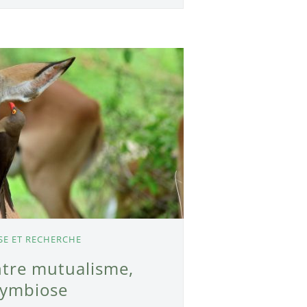
SE ET RECHERCHE
ntre mutualisme,
symbiose