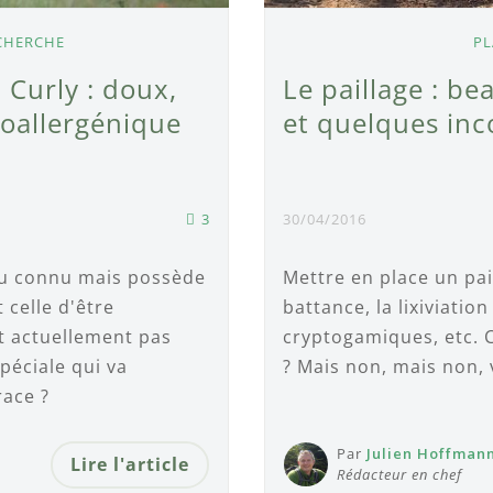
ECHERCHE
PL
 Curly : doux,
Le paillage : b
poallergénique
et quelques inc
3
30/04/2016
eu connu mais possède
Mettre en place un paill
 celle d'être
battance, la lixiviatio
st actuellement pas
cryptogamiques, etc. 
péciale qui va
? Mais non, mais non, 
race ?
Par
Julien Hoffman
Lire l'article
Rédacteur en chef