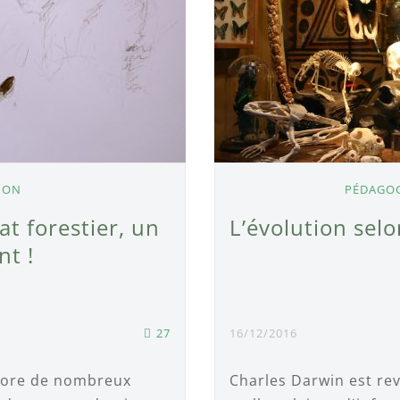
ION
PÉDAGOG
t forestier, un
L’évolution selo
nt !
27
16/12/2016
ncore de nombreux
Charles Darwin est re