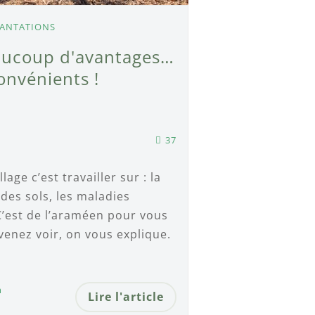
ANTATIONS
eaucoup d'avantages…
onvénients !
37
age c’est travailler sur : la
n des sols, les maladies
C’est de l’araméen pour vous
venez voir, on vous explique.
n
Lire l'article