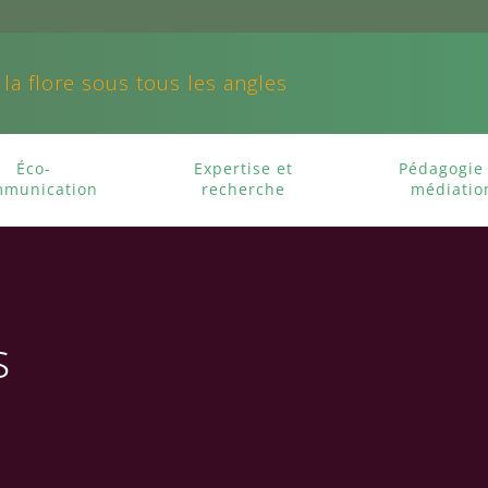
 la flore sous tous les angles
Éco-
Expertise et
Pédagogie 
munication
recherche
médiatio
s