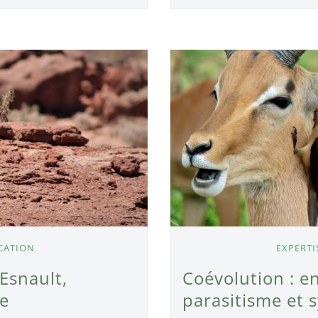
CATION
EXPERTI
Esnault,
Coévolution : e
e
parasitisme et 