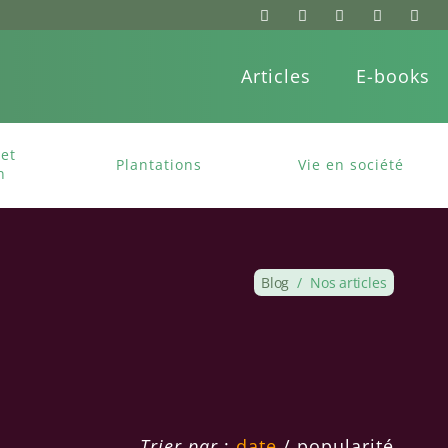
Articles
E-books
et
Plantations
Vie en société
n
Blog
/
Nos articles
Trier par
:
date
/
popularité