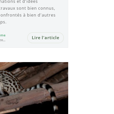
mations et d'idées
 travaux sont bien connus,
 confrontés à bien d'autres
ps.
ume
Lire l'article
 en…