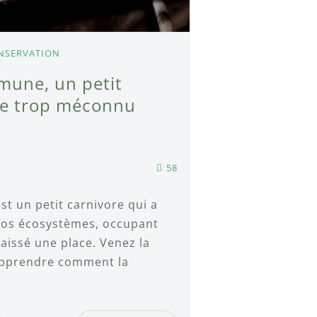
NSERVATION
mune, un petit
re trop méconnu
58
t un petit carnivore qui a
nos écosystèmes, occupant
laissé une place. Venez la
apprendre comment la