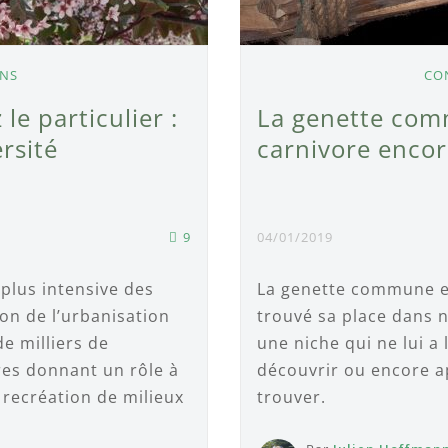
ONS
CO
e particulier :
La genette com
rsité
carnivore enco
9
04/01/2019
 plus intensive des
La genette commune es
ion de l’urbanisation
trouvé sa place dans 
de milliers de
une niche qui ne lui a 
es donnant un rôle à
découvrir ou encore 
 recréation de milieux
trouver.